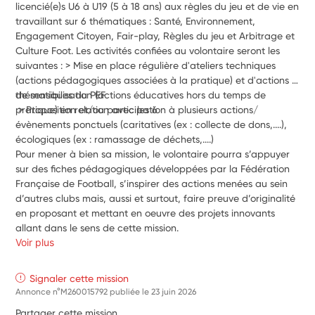
licencié(e)s U6 à U19 (5 à 18 ans) aux règles du jeu et de vie en 
travaillant sur 6 thématiques : Santé, Environnement, 
Engagement Citoyen, Fair-play, Règles du jeu et Arbitrage et 
Culture Foot. Les activités confiées au volontaire seront les 
suivantes : > Mise en place régulière d'ateliers techniques 
(actions pédagogiques associées à la pratique) et d'actions 
de sensibilisation (actions éducatives hors du temps de 
thématiques du PEF
pratique) en relation avec les 6
 > Proposition et/ou participation à plusieurs actions/
évènements ponctuels (caritatives (ex : collecte de dons,....), 
écologiques (ex : ramassage de déchets,....) 
Pour mener à bien sa mission, le volontaire pourra s’appuyer 
sur des fiches pédagogiques développées par la Fédération 
Française de Football, s’inspirer des actions menées au sein
d’autres clubs mais, aussi et surtout, faire preuve d’originalité 
en proposant et mettant en oeuvre des projets innovants 
allant dans le sens de cette mission.
Voir plus
Signaler cette mission
Annonce n°M260015792 publiée le
23 juin 2026
Partager cette mission