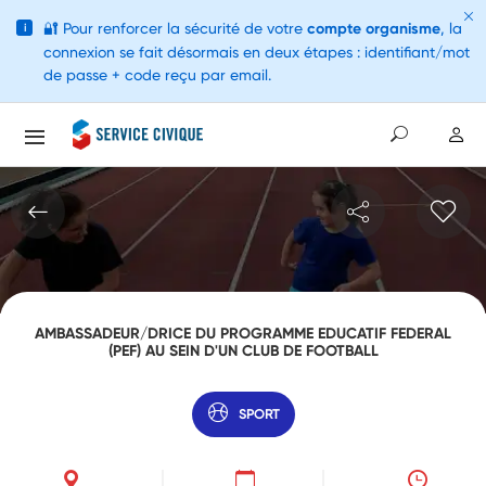
🔐
Pour renforcer la sécurité de votre
compte organisme
, la
i
connexion se fait désormais en deux étapes : identifiant/mot
de passe + code reçu par email.
AMBASSADEUR/DRICE DU PROGRAMME EDUCATIF FEDERAL
(PEF) AU SEIN D'UN CLUB DE FOOTBALL
SPORT