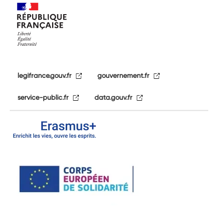
legifrance.gouv.fr
gouvernement.fr
service-public.fr
data.gouv.fr