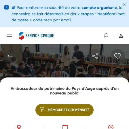
🔐
Pour renforcer la sécurité de votre
compte organisme
, la
i
connexion se fait désormais en deux étapes : identifiant/mot
de passe + code reçu par email.
Ambassadeur du patrimoine du Pays d'Auge auprès d'un
nouveau public
MÉMOIRE ET CITOYENNETÉ