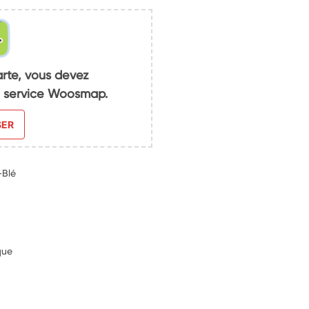
arte, vous devez
du service Woosmap.
SER
-Blé
que