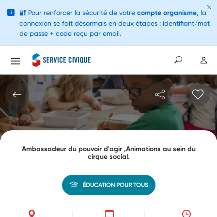
🔐
Pour renforcer la sécurité de votre
compte organisme
, la
i
connexion se fait désormais en deux étapes : identifiant/mot
de passe + code reçu par email.
Ambassadeur du pouvoir d'agir ,Animations au sein du
cirque social.
ÉDUCATION POUR TOUS