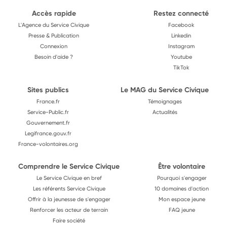
Accès rapide
Restez connecté
L'Agence du Service Civique
Facebook
Presse & Publication
Linkedin
Connexion
Instagram
Besoin d'aide ?
Youtube
TikTok
Sites publics
Le MAG du Service Civique
France.fr
Témoignages
Service-Public.fr
Actualités
Gouvernement.fr
Legifrance.gouv.fr
France-volontaires.org
Comprendre le Service Civique
Être volontaire
Le Service Civique en bref
Pourquoi s'engager
Les référents Service Civique
10 domaines d'action
Offrir à la jeunesse de s'engager
Mon espace jeune
Renforcer les acteur de terrain
FAQ jeune
Faire société