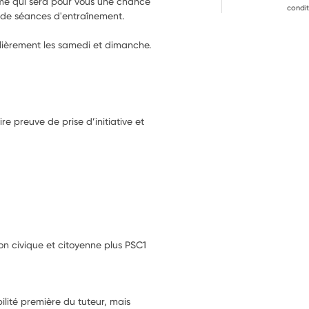
mé qui sera pour vous une chance 
condit
e de séances d'entraînement.
lièrement les samedi et dimanche.
re preuve de prise d’initiative et
ion civique et citoyenne plus PSC1
ilité première du tuteur, mais