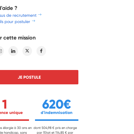
d'aide ?
sus de recrutement
ls pour postuler
r cette mission
E-mail
Linkedin
Twitter
Facebook
JE POSTULE
1
620€
ience unique 
 d'indemnisation 
ns élargie à 30 ans en
dont 504,98 € pris en charge
 de handicap, sans
par l'Etat et 114,85 € par