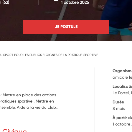
l
(62)
1 octobre 2026
JE POSTULE
 SPORT POUR LES PUBLICS ELOIGNES DE LA PRATIQUE SPORTIVE
Organism
amicale l
Localisati
Le Portel,
n: Mettre en place des actions
pratiques sportive . Mettre en
Durée
semble. Aide à la vie du club...
8 mois
À partir d
1 octobre
e Civique