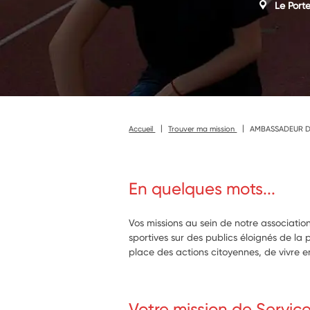
Le Porte
Accueil
Trouver ma mission
AMBASSADEUR DU
En quelques mots...
Vos missions au sein de notre associatio
sportives sur des publics éloignés de la 
place des actions citoyennes, de vivre en
Votre mission de Servic