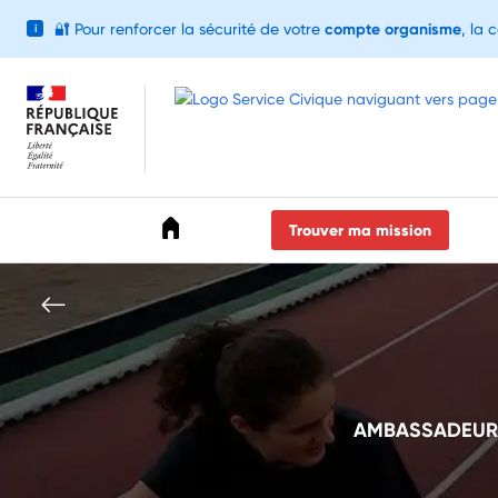
🔐
Pour renforcer la sécurité de votre
compte organisme
, la 
i
Accéder au menu
Accéder au contenu
Accéder au pied de page
Trouver ma mission
AMBASSADEUR 