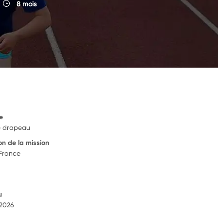
8 mois
e
e drapeau
on de la mission
 France
u
 2026