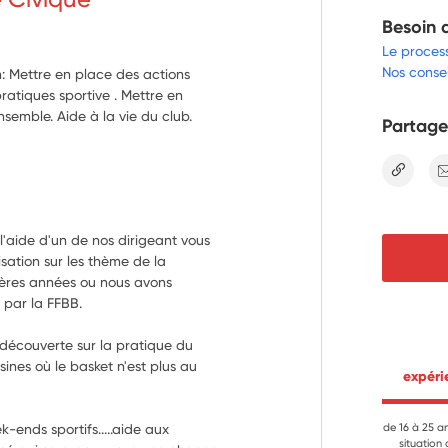
Besoin 
Le proces
Nos consei
n: Mettre en place des actions
pratiques sportive . Mettre en
nsemble. Aide à la vie du club.
Partage
lien
'aide d'un de nos dirigeant vous 
sation sur les thème de la 
ières années ou nous avons 
 par la FFBB.
découverte sur la pratique du 
sines où le basket n'est plus au 
 expér
ends sportifs.....aide aux 
de 16 à 25 a
situation