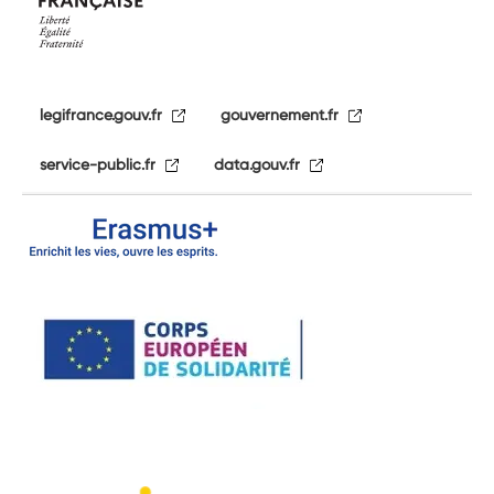
legifrance.gouv.fr
gouvernement.fr
service-public.fr
data.gouv.fr