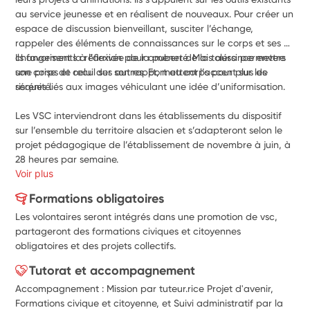
au service jeunesse et en réalisent de nouveaux. Pour créer un 
espace de discussion bienveillant, susciter l’échange, 
rappeler des éléments de connaissances sur le corps et ses 
changements à l’arrivée de la puberté. Mais aussi permettre 
Ils favorisent la réflexion pour amener de la tolérance envers 
une prise de recul sur son rapport au corps pour plus de 
son corps et celui des autres. Et, mettent l’accent sur les 
sérénité.
risques liés aux images véhiculant une idée d’uniformisation.
Les VSC interviendront dans les établissements du dispositif 
sur l’ensemble du territoire alsacien et s’adapteront selon le 
projet pédagogique de l’établissement de novembre à juin, à 
28 heures par semaine. 
Voir plus
Formations obligatoires
Les volontaires seront intégrés dans une promotion de vsc,
partageront des formations civiques et citoyennes
obligatoires et des projets collectifs.
Tutorat et accompagnement
Accompagnement : Mission par tuteur.rice Projet d'avenir,
Formations civique et citoyenne, et Suivi administratif par la