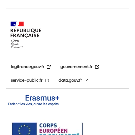
legifrance.gouv.fr
gouvernement.fr
service-public.fr
data.gouv.fr