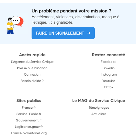
Un problème pendant votre mission ?
Harcèlement, violences, discrimination, manque à
l’éthique... : signalez-le.
FAIRE UN SIGNALEMENT
Accès rapide
Restez connecté
L'Agence du Service Civique
Facebook
Presse & Publication
Linkedin
Connexion
Instagram
Besoin d'aide ?
Youtube
TikTok
Sites publics
Le MAG du Service Civique
France.fr
Témoignages
Service-Public.fr
Actualités
Gouvernement.fr
Legifrance.gouv.fr
France-volontaires.org