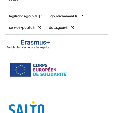
legifrance.gouv.fr
gouvernement.fr
service-public.fr
data.gouv.fr