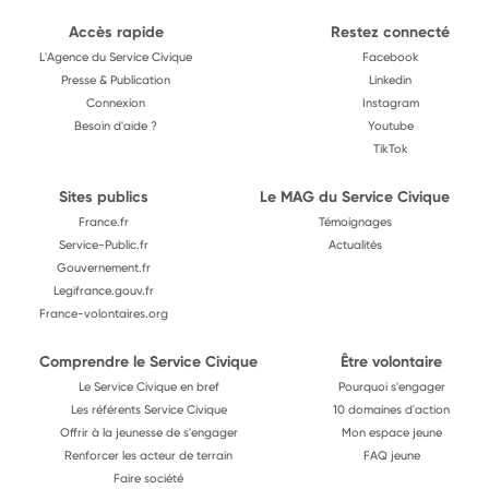
Accès rapide
Restez connecté
L'Agence du Service Civique
Facebook
Presse & Publication
Linkedin
Connexion
Instagram
Besoin d'aide ?
Youtube
TikTok
Sites publics
Le MAG du Service Civique
France.fr
Témoignages
Service-Public.fr
Actualités
Gouvernement.fr
Legifrance.gouv.fr
France-volontaires.org
Comprendre le Service Civique
Être volontaire
Le Service Civique en bref
Pourquoi s'engager
Les référents Service Civique
10 domaines d'action
Offrir à la jeunesse de s'engager
Mon espace jeune
Renforcer les acteur de terrain
FAQ jeune
Faire société