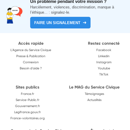
Un problème pendant votre mission ?
Harcèlement, violences, discrimination, manque à
l’éthique... : signalez-le.
FAIRE UN SIGNALEMENT
Accès rapide
Restez connecté
L'Agence du Service Civique
Facebook
Presse & Publication
Linkedin
Connexion
Instagram
Besoin d'aide ?
Youtube
TikTok
Sites publics
Le MAG du Service Civique
France.fr
Témoignages
Service-Public.fr
Actualités
Gouvernement.fr
Legifrance.gouv.fr
France-volontaires.org