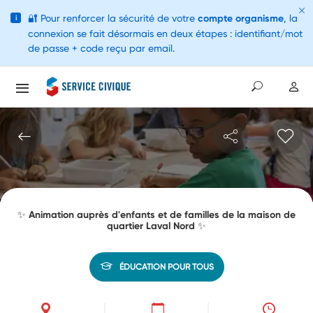
🔐
Pour renforcer la sécurité de votre
compte organisme
, la
i
connexion se fait désormais en deux étapes : identifiant/mot
de passe + code reçu par email.
✨ Animation auprès d'enfants et de familles de la maison de
quartier Laval Nord ✨
ÉDUCATION POUR TOUS