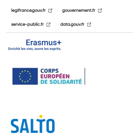
legifrance.gouv.fr
gouvernement.fr
service-public.fr
data.gouv.fr