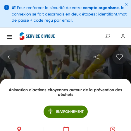
🔐
Pour renforcer la sécurité de votre
compte organisme
, la
i
connexion se fait désormais en deux étapes : identifiant/mot
de passe + code reçu par email.
Animation d'actions citoyennes autour de la prévention des
déchets
ENVIRONNEMENT