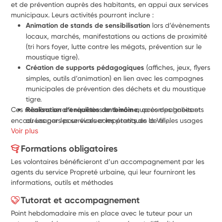
et de prévention auprès des habitants, en appui aux services 
municipaux. Leurs activités pourront inclure :
Animation de stands de sensibilisation
 lors d’évènements 
locaux, marchés, manifestations ou actions de proximité 
(tri hors foyer, lutte contre les mégots, prévention sur le 
moustique tigre).
Création de supports pédagogiques
 (affiches, jeux, flyers 
simples, outils d’animation) en lien avec les campagnes 
municipales de prévention des déchets et du moustique 
tigre.
Ces missions seront réalisées 
Réalisation d’enquêtes de terrain
en binôme
 auprès des habitants 
, accompagnées et 
encadrées par les services compétents de la Ville.
ou usagers pour évaluer les pratiques de tri, les usages 
Voir plus
de l’espace public et les besoins d’information.
Participation à la réalisation des Indicateurs Objectifs 
Formations obligatoires
de Propreté (IOP)
 : observations de terrain, remplissage 
Les volontaires bénéficieront d’un accompagnement par les
de grilles d’audit, nettoiement 
de la zone en fin d’audit.
agents du service Propreté urbaine, qui leur fourniront les
Soutien à l’organisation et à l’animation d’actions 
informations, outils et méthodes
citoyennes
 telles que les opérations de ramassage de 
déchets, en lien avec les associations, les écoles ou les 
Tutorat et accompagnement
habitants.
Point hebdomadaire mis en place avec le tuteur pour un
Appui à la communication de proximité
 autour de la mise 