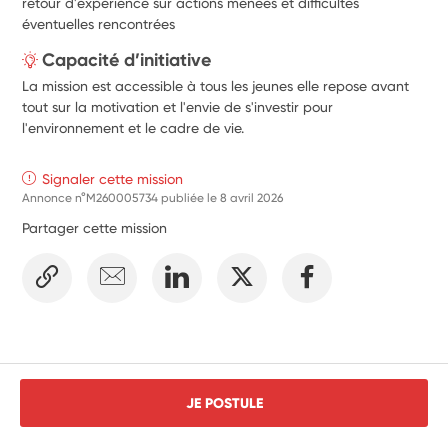
retour d'expérience sur actions menées et difficultés
en place du tri hors foyer (interventions courtes auprès 
éventuelles rencontrées
du public, information des usagers, pédagogie sur 
place).
Capacité d’initiative
Participation à des actions de sensibilisation sur le 
La mission est accessible à tous les jeunes elle repose avant
moustique tigre
 : diffusion de messages de prévention, 
tout sur la motivation et l'envie de s'investir pour
appui aux campagnes d’information et aux opérations 
l'environnement et le cadre de vie.
de porte-à-porte encadrées.
Contribution à la valorisation des actions menées
Signaler cette mission
(photos, témoignages, retours d’expérience).
Annonce n°M260005734 publiée le
8 avril 2026
Partager cette mission
JE POSTULE