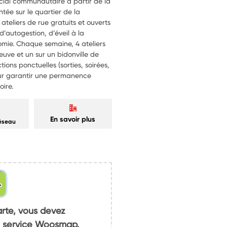
ial communautaire à partir de la
ntée sur le quartier de la
 ateliers de rue gratuits et ouverts
 d’autogestion, d’éveil à la
omie. Chaque semaine, 4 ateliers
eneuve et un sur un bidonville de
ions ponctuelles (sorties, soirées,
r garantir une permanence
oire.
En savoir plus
réseau
arte, vous devez
du service Woosmap.