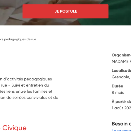
JE POSTULE
iers pédagogiques de rue
Organism
MADAME 
Localisati
Grenoble,
ion d'activités pédagogiques
 rue - Suivi et entretien du
Durée
 liens entre les familles et
8 mois
tion de soirées conviviales et de
À partir d
1 août 20
Besoin 
e Civique
Le proces