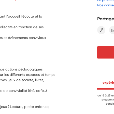
Nos consei
nt l'accueil l’écoute et la
Partage
llectifs en fonction de ses
lien
ties et évènements conviviaux
 nos actions pédagogiques
ur les différents espaces et temps 
ives, jeux de société, livres, 
 expér
de convivialité (thé, café...)
de 16 à 25 a
situation
condit
eux ( Lecture, petite enfance, 