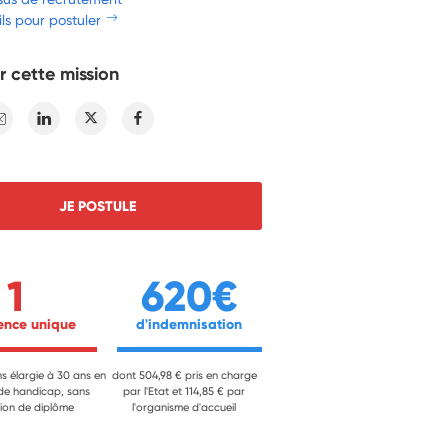
ls pour postuler
r cette mission
E-mail
Linkedin
Twitter
Facebook
JE POSTULE
1
620€
ience unique 
 d'indemnisation 
ns élargie à 30 ans en
dont 504,98 € pris en charge
 de handicap, sans
par l'Etat et 114,85 € par
ion de diplôme
l'organisme d'accueil