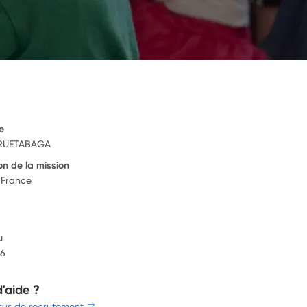
e
RUETABAGA
on de la mission
 France
u
26
d'aide ?
sus de recrutement