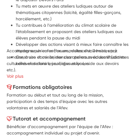
Tu mets en œuvre des ateliers ludiques autour de 
thématiques citoyennes (laïcité, égalité filles-garçons, 
harcèlement, etc.)
Tu contribues à l’amélioration du climat scolaire de 
l’établissement en proposant des ateliers ludiques aux 
élèves pendant la pause du midi
Développer des actions visant à mieux faire connaître les 
Accompagner un enfant ou un adolescent, 2 heures par 
études supérieures (forums, visites d'université, etc.).
semaine, à son domicile, dans son parcours éducatif (sorties 
Construire et co-animer des ateliers avec des étudiant·es 
culturelles et de loisirs, jeux, discussions, aide aux devoirs 
bénévoles dans les collèges et lycées.
etc.).
Voir plus
Formations obligatoires
Formation au début et tout au long de la mission,
participation à des temps d’équipe avec les autres
volontaires et salariés de l’Afev.
Tutorat et accompagnement
Bénéficier d’accompagnement par l’équipe de l’Afev :
accompagnement individuel au projet d'avenir.