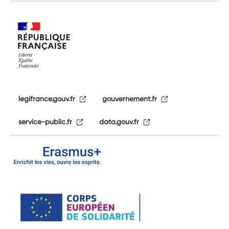
legifrance.gouv.fr
gouvernement.fr
service-public.fr
data.gouv.fr