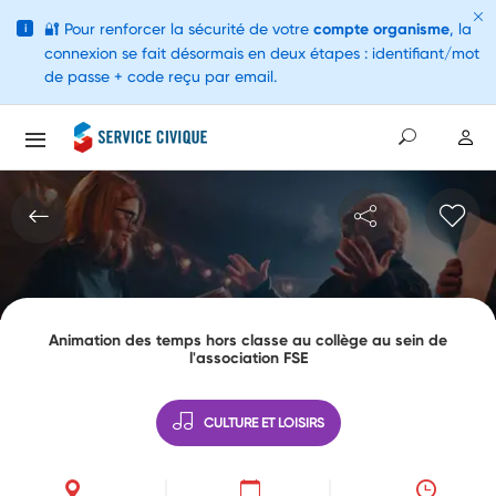
🔐
Pour renforcer la sécurité de votre
compte organisme
, la
i
connexion se fait désormais en deux étapes : identifiant/mot
de passe + code reçu par email.
Animation des temps hors classe au collège au sein de
l'association FSE
CULTURE ET LOISIRS