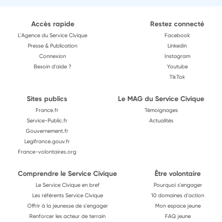
Accès rapide
Restez connecté
L'Agence du Service Civique
Facebook
Presse & Publication
Linkedin
Connexion
Instagram
Besoin d'aide ?
Youtube
TikTok
Sites publics
Le MAG du Service Civique
France.fr
Témoignages
Service-Public.fr
Actualités
Gouvernement.fr
Legifrance.gouv.fr
France-volontaires.org
Comprendre le Service Civique
Être volontaire
Le Service Civique en bref
Pourquoi s'engager
Les référents Service Civique
10 domaines d'action
Offrir à la jeunesse de s'engager
Mon espace jeune
Renforcer les acteur de terrain
FAQ jeune