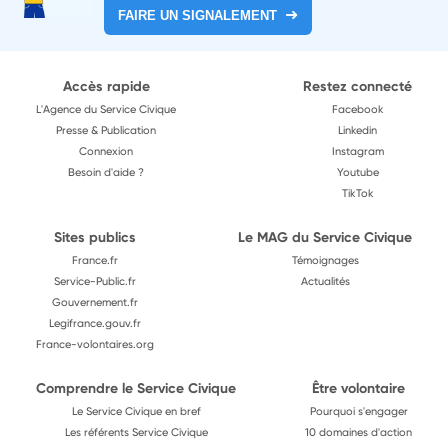
FAIRE UN SIGNALEMENT
Accès rapide
Restez connecté
L'Agence du Service Civique
Facebook
Presse & Publication
Linkedin
Connexion
Instagram
Besoin d'aide ?
Youtube
TikTok
Sites publics
Le MAG du Service Civique
France.fr
Témoignages
Service-Public.fr
Actualités
Gouvernement.fr
Legifrance.gouv.fr
France-volontaires.org
Comprendre le Service Civique
Être volontaire
Le Service Civique en bref
Pourquoi s'engager
Les référents Service Civique
10 domaines d'action