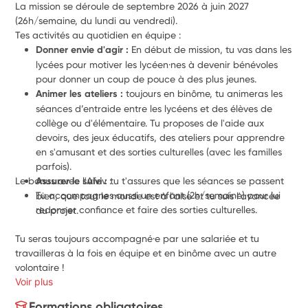
La mission se déroule de septembre 2026 à juin 2027 
(26h/semaine, du lundi au vendredi).
Tes activités au quotidien en équipe :
Donner envie d'agir :
 En début de mission, tu vas dans les 
lycées pour motiver les lycéen·nes à devenir bénévoles 
pour donner un coup de pouce à des plus jeunes.
Animer les ateliers :
 toujours en binôme, tu animeras les 
séances d’entraide entre les lycéens et des élèves de 
collège ou d'élémentaire. Tu proposes de l'aide aux 
devoirs, des jeux éducatifs, des ateliers pour apprendre 
en s'amusant et des sorties culturelles (avec les familles 
parfois).
Le bonus avec l'Afev :
Assurer le suivi :
 tu t'assures que les séances se passent 
Tu accompagnes aussi un enfant (2h/semaine) pour lui 
bien, que tout le monde est à l'aise et tu suis l'avancée 
redonner confiance et faire des sorties culturelles.
du projet.
Tu seras toujours accompagné·e par une salariée et tu 
travailleras à la fois en équipe et en binôme avec un autre 
volontaire !
Voir plus
Formations obligatoires