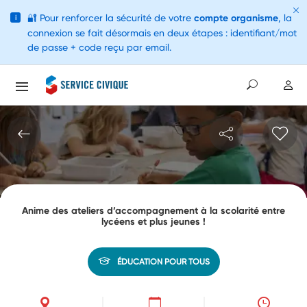
🔐
Pour renforcer la sécurité de votre
compte organisme
, la
i
connexion se fait désormais en deux étapes : identifiant/mot
de passe + code reçu par email.
Anime des ateliers d’accompagnement à la scolarité entre
lycéens et plus jeunes !
ÉDUCATION POUR TOUS