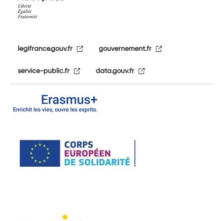
legifrance.gouv.fr
gouvernement.fr
service-public.fr
data.gouv.fr