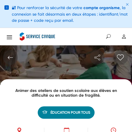
🔐
Pour renforcer la sécurité de votre
compte organisme
, la
i
connexion se fait désormais en deux étapes : identifiant/mot
de passe + code reçu par email.
Animer des ateliers de soutien scolaire aux élèves en
difficulté ou en situation de fragilité.
ÉDUCATION POUR TOUS