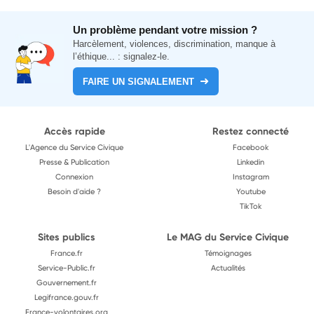
Un problème pendant votre mission ?
Harcèlement, violences, discrimination, manque à
l’éthique... : signalez-le.
FAIRE UN SIGNALEMENT
Accès rapide
Restez connecté
L'Agence du Service Civique
Facebook
Presse & Publication
Linkedin
Connexion
Instagram
Besoin d'aide ?
Youtube
TikTok
Sites publics
Le MAG du Service Civique
France.fr
Témoignages
Service-Public.fr
Actualités
Gouvernement.fr
Legifrance.gouv.fr
France-volontaires.org