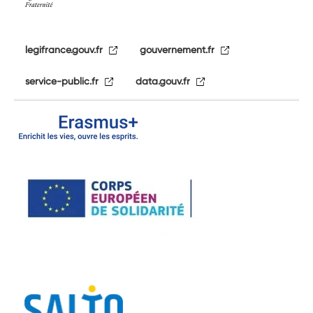
legifrance.gouv.fr
gouvernement.fr
service-public.fr
data.gouv.fr