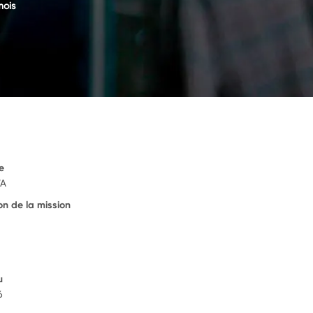
ois
e
WA
on de la mission
u
6