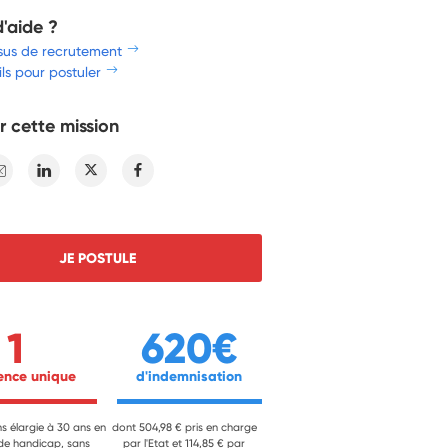
d'aide ?
sus de recrutement
ls pour postuler
r cette mission
E-mail
Linkedin
Twitter
Facebook
JE POSTULE
1
620€
ience unique 
 d'indemnisation 
ns élargie à 30 ans en
dont 504,98 € pris en charge
 de handicap, sans
par l'Etat et 114,85 € par