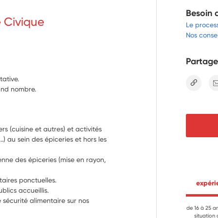
Besoin 
e Civique
Le proces
Nos consei
Partage
tative.
lien
rand nombre.
rs (cuisine et autres) et activités 
..) au sein des épiceries et hors les 
enne des épiceries (mise en rayon, 
taires ponctuelles.
 expér
ics accueillis.
 sécurité alimentaire sur nos 
de 16 à 25 a
situation