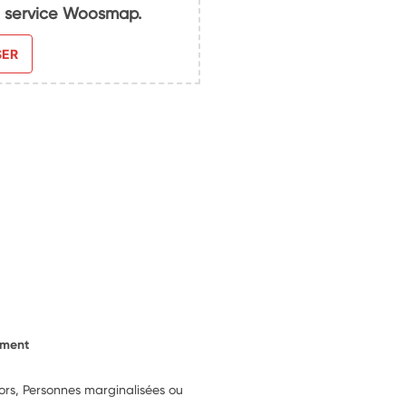
du service Woosmap.
SER
ement
iors, Personnes marginalisées ou