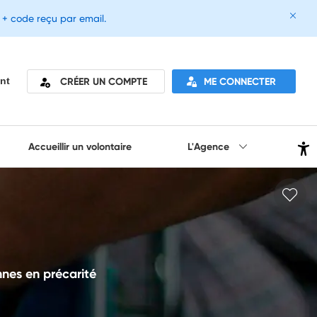
e + code reçu par email.
CRÉER UN COMPTE
ME CONNECTER
nt
Accueillir un volontaire
L'Agence
nnes en précarité