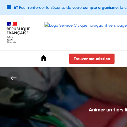
🔐
Pour renforcer la sécurité de votre
compte organisme
, la 
i
Accéder au menu
Accéder au contenu
Accéder au pied de page
Trouver ma mission
Animer un tiers 