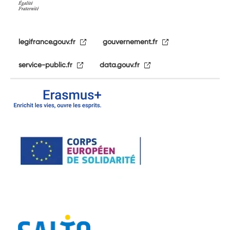
legifrance.gouv.fr
gouvernement.fr
service-public.fr
data.gouv.fr