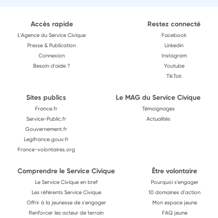
Accès rapide
Restez connecté
L'Agence du Service Civique
Facebook
Presse & Publication
Linkedin
Connexion
Instagram
Besoin d'aide ?
Youtube
TikTok
Sites publics
Le MAG du Service Civique
France.fr
Témoignages
Service-Public.fr
Actualités
Gouvernement.fr
Legifrance.gouv.fr
France-volontaires.org
Comprendre le Service Civique
Être volontaire
Le Service Civique en bref
Pourquoi s'engager
Les référents Service Civique
10 domaines d'action
Offrir à la jeunesse de s'engager
Mon espace jeune
Renforcer les acteur de terrain
FAQ jeune