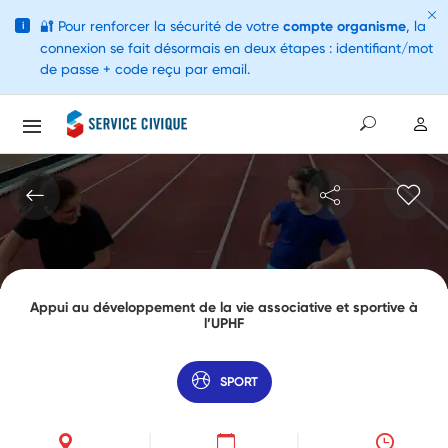
🔐
Pour renforcer la sécurité de votre
compte organisme
, la
i
connexion se fait désormais en deux étapes : identifiant/mot
de passe + code reçu par email.
Appui au développement de la vie associative et sportive à
l’UPHF
SPORT