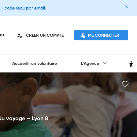
e + code reçu par email.
CRÉER UN COMPTE
ME CONNECTER
nt
Accueillir un volontaire
L'Agence
 du voyage – Lyon 8