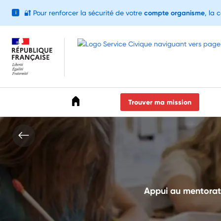
🔐
Pour renforcer la sécurité de votre
compte organisme
, la 
i
Accéder au menu
Accéder au contenu
Accéder au pied de page
Trouver ma mission
Appui au mentorat 