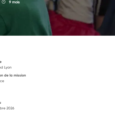
9 mois
e
nd Lyon
on de la mission
nce
u
bre 2026