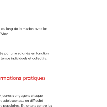
 au long de la mission avec les
’Afev.
 par un.e salarié.e en fonction
temps individuels et collectifs.
formations pratiques
00 jeunes s'engagent chaque
dolescent.e.s en difficulté
rs populaires. En luttant contre les