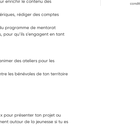
r enrichir le contenu des 
condit
umériques, rédiger des comptes 
n du programme de mentorat 
, pour qu’ils s’engagent en tant 
animer des ateliers pour les 
re les bénévoles de ton territoire
x pour présenter ton projet ou
t autour de la jeunesse si tu es