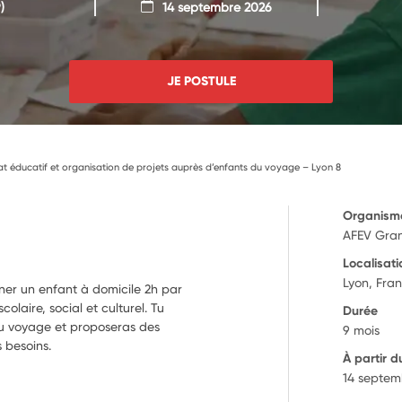
)
14 septembre 2026
JE POSTULE
t éducatif et organisation de projets auprès d’enfants du voyage – Lyon 8
Organism
AFEV Gra
Localisati
Lyon, Fra
er un enfant à domicile 2h par
olaire, social et culturel. Tu
Durée
u voyage et proposeras des
9 mois
s besoins.
À partir d
14 septem