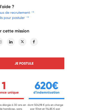
d'aide ?
sus de recrutement
ls pour postuler
r cette mission
E-mail
Linkedin
Twitter
Facebook
JE POSTULE
1
620€
ience unique 
 d'indemnisation 
ns élargie à 30 ans en
dont 504,98 € pris en charge
 de handicap, sans
par l'Etat et 114,85 € par