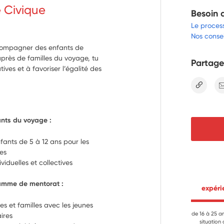
e Civique
Besoin 
Le proces
Nos consei
ccompagner des enfants de
uprès de familles du voyage, tu
Partage
ives et à favoriser l’égalité des
lien
nts du voyage :
nts de 5 à 12 ans pour les 
ues
viduelles et collectives
ramme de mentorat :
 expér
s et familles avec les jeunes 
de 16 à 25 a
ires
situation