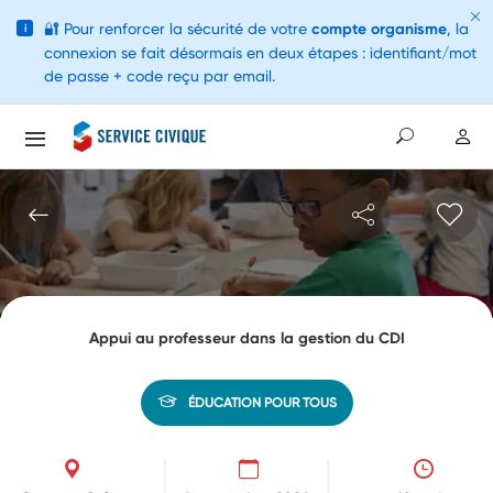
🔐
Pour renforcer la sécurité de votre
compte organisme
, la
i
connexion se fait désormais en deux étapes : identifiant/mot
de passe + code reçu par email.
Appui au professeur dans la gestion du CDI
ÉDUCATION POUR TOUS