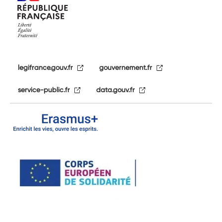
legifrance.gouv.fr
gouvernement.fr
service-public.fr
data.gouv.fr