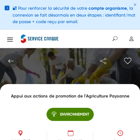
🔐
Pour renforcer la sécurité de votre
compte organisme
, la
i
connexion se fait désormais en deux étapes : identifiant/mot
de passe + code reçu par email.
Appui aux actions de promotion de l'Agriculture Paysanne
ENVIRONNEMENT