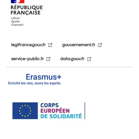
legifrance.gouv.fr
gouvernement.fr
service-public.fr
data.gouv.fr