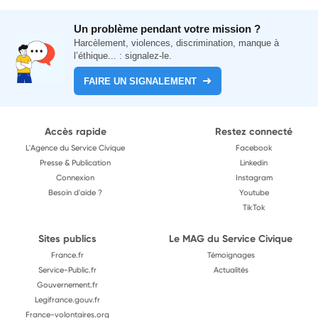
Un problème pendant votre mission ?
Harcèlement, violences, discrimination, manque à
l’éthique... : signalez-le.
FAIRE UN SIGNALEMENT
Accès rapide
Restez connecté
L'Agence du Service Civique
Facebook
Presse & Publication
Linkedin
Connexion
Instagram
Besoin d'aide ?
Youtube
TikTok
Sites publics
Le MAG du Service Civique
France.fr
Témoignages
Service-Public.fr
Actualités
Gouvernement.fr
Legifrance.gouv.fr
France-volontaires.org