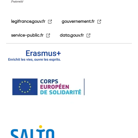
legifrance.gouv.fr
gouvernement.fr
service-public.fr
data.gouv.fr