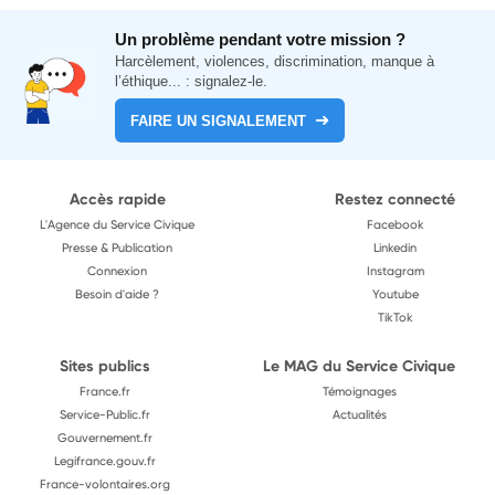
Un problème pendant votre mission ?
Harcèlement, violences, discrimination, manque à
l’éthique... : signalez-le.
FAIRE UN SIGNALEMENT
Accès rapide
Restez connecté
L'Agence du Service Civique
Facebook
Presse & Publication
Linkedin
Connexion
Instagram
Besoin d'aide ?
Youtube
TikTok
Sites publics
Le MAG du Service Civique
France.fr
Témoignages
Service-Public.fr
Actualités
Gouvernement.fr
Legifrance.gouv.fr
France-volontaires.org