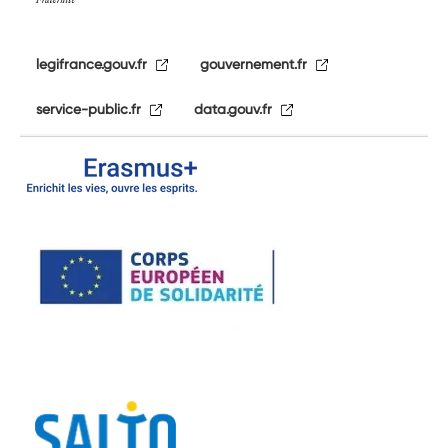
legifrance.gouv.fr
gouvernement.fr
service-public.fr
data.gouv.fr