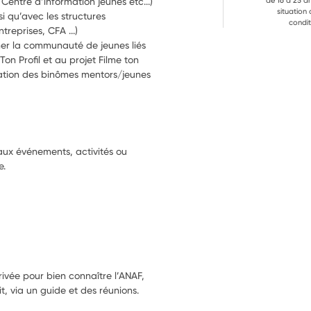
 Centre d’information jeunes etc...) 
de 16 à 25 a
situation
i qu’avec les structures 
condit
treprises, CFA ...)
r la communauté de jeunes liés 
on Profil et au projet Filme ton 
nimation des binômes mentors/jeunes
aux événements, activités ou
e.
rivée pour bien connaître l’ANAF,
t, via un guide et des réunions.