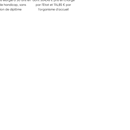
ns élargie à 30 ans en
dont 504,98 € pris en charge
 de handicap, sans
par l'Etat et 114,85 € par
ion de diplôme
l'organisme d'accueil