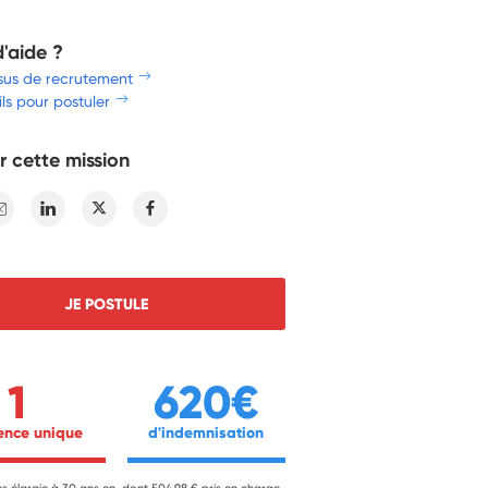
d'aide ?
sus de recrutement
ls pour postuler
r cette mission
E-mail
Linkedin
Twitter
Facebook
JE POSTULE
1
620€
ience unique 
 d'indemnisation 