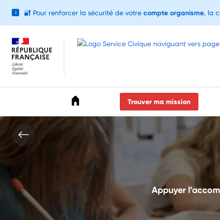
🔐
Pour renforcer la sécurité de votre
compte organisme
, la 
i
Accéder au menu
Accéder au contenu
Accéder au pied de page
Trouver ma mission
Appuyer l’accomp