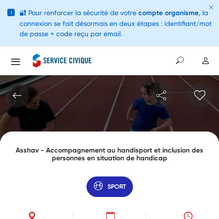
🔐
Pour renforcer la sécurité de votre
compte organisme
, la
i
connexion se fait désormais en deux étapes : identifiant/mot
de passe + code reçu par email.
Asshav - Accompagnement au handisport et inclusion des
personnes en situation de handicap
SPORT