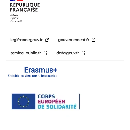
legifrance.gouv.fr
gouvernement.fr
service-public.fr
data.gouv.fr