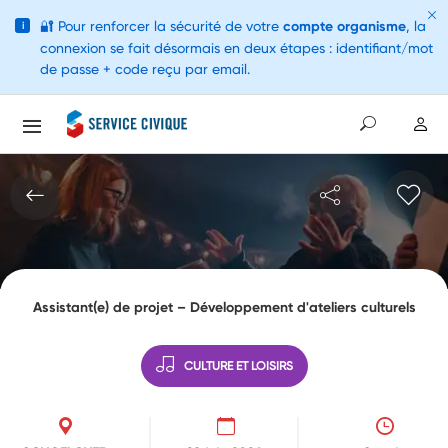
🔐
Pour renforcer la sécurité de votre
compte organisme
, la
i
connexion se fait désormais en deux étapes : identifiant/mot
de passe + code reçu par email.
Assistant(e) de projet – Développement d'ateliers culturels
CULTURE ET LOISIRS