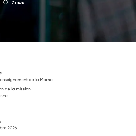
7 mois
e
l'enseignement de la Marne
on de la mission
ance
u
bre 2026