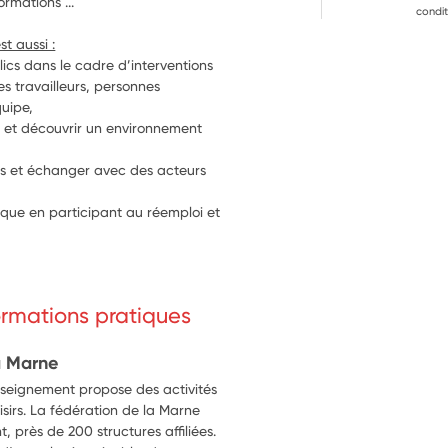
rmations ...
condit
st aussi :
ics dans le cadre d’interventions 
s travailleurs, personnes 
quipe,
le et découvrir un environnement 
 et échanger avec des acteurs 
ue en participant au réemploi et 
ues (ordinateurs, tablettes…).
formations pratiques
a Marne
nseignement propose des activités
oisirs. La fédération de la Marne
 près de 200 structures affiliées.