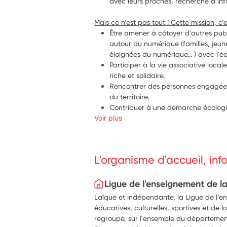
avec leurs proches, recherche d’info
Mais ce n’est pas tout ! Cette mission, c’e
Être amener à côtoyer d'autres publ
autour du numérique (familles, jeune
éloignées du numérique... ) avec l'é
Participer à la vie associative loca
riche et solidaire,
Rencontrer des personnes engagées
du territoire,
Contribuer à une démarche écologiq
Voir plus
à la remise en état d’outils numériq
L'organisme d'accueil, in
Ligue de l'enseignement de l
Laïque et indépendante, la Ligue de l’e
éducatives, culturelles, sportives et de l
regroupe, sur l'ensemble du département,