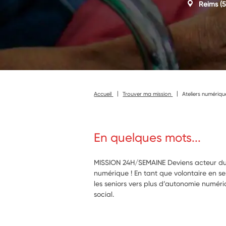
Reims
(5
Accueil
Trouver ma mission
Ateliers numériqu
En quelques mots...
MISSION 24H/SEMAINE Deviens acteur du li
numérique ! En tant que volontaire en s
les seniors vers plus d’autonomie numéri
social.