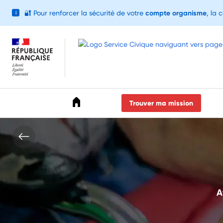
🔐
Pour renforcer la sécurité de votre
compte organisme
, la 
i
Accéder au menu
Accéder au contenu
Accéder au pied de page
Trouver ma mission
A