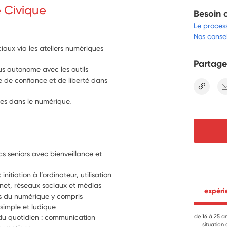
e Civique
Besoin 
Le proces
Nos consei
ciaux via les ateliers numériques
Partage
lus autonome avec les outils
 de confiance et de liberté dans
lien
s dans le numérique.
s seniors avec bienveillance et 
itiation à l’ordinateur, utilisation 
rnet, réseaux sociaux et médias
 expér
s du numérique y compris 
e simple et ludique
 du quotidien : communication 
de 16 à 25 a
situation