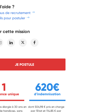
d'aide ?
sus de recrutement
ls pour postuler
r cette mission
E-mail
Linkedin
Twitter
Facebook
JE POSTULE
1
620€
ience unique 
 d'indemnisation 
ns élargie à 30 ans en
dont 504,98 € pris en charge
 de handicap, sans
par l'Etat et 114,85 € par