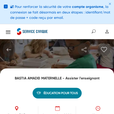
🔐
Pour renforcer la sécurité de votre
compte organisme
, la
i
connexion se fait désormais en deux étapes : identifiant/mot
de passe + code reçu par email.
BASTIA AMADEI MATERNELLE - Assister l'enseignant
ÉDUCATION POUR TOUS