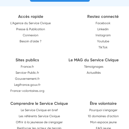
Accès rapide
Restez connecté
L'Agence du Service Civique
Facebook
Presse & Publication
Linkedin
Connexion
Instagram
Besoin d'aide ?
Youtube
TikTok
Sites publics
Le MAG du Service Civique
France.fr
Témoignages
Service-Public.fr
Actualités
Gouvernement.fr
Legifrance.gouv.fr
France-volontaires.org
Comprendre le Service Civique
Être volontaire
Le Service Civique en bref
Pourquoi s'engager
Les référents Service Civique
10 domaines d'action
Offrir à la jeunesse de s'engager
Mon espace jeune
Renforcer les acteur de terrain
FAQ jeune