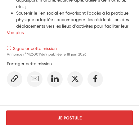
etc. ;
Soutenir le lien social en favorisant l'accès à la pratique 
physique adaptée : accompagner  les résidents lors des 
déplacements vers les lieux d'activités pour faciliter leur 
Voir plus
participation avec l'équipe de professionnels, prêter 
main forte aux résidents afin qu'ils s'équipent, mettre en 
place le matériel ...
Signaler cette mission
Contribuer au développement du lien social en favorisant 
Annonce n°M260014677 publiée le
18 juin 2026
les échanges et la convivialité autour des activités ;
Partager cette mission
Participer à la vie quotidienne de la structure et aux 
projets menés auprès des résidents ;
Être force de proposition pour imaginer et mettre en 
place, avec l'équipe, des animations ou projets favorisant 
le bien-être et la participation des personnes 
accompagnées.
JE POSTULE