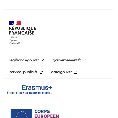
legifrance.gouv.fr
gouvernement.fr
service-public.fr
data.gouv.fr