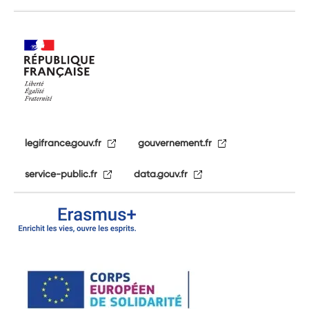
legifrance.gouv.fr
gouvernement.fr
service-public.fr
data.gouv.fr