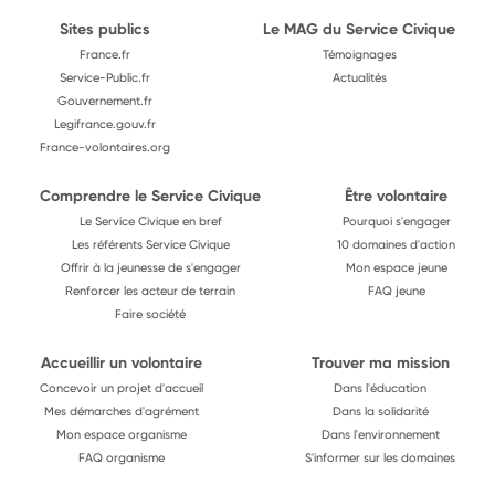
Sites publics
Le MAG du Service Civique
France.fr
Témoignages
Service-Public.fr
Actualités
Gouvernement.fr
Legifrance.gouv.fr
France-volontaires.org
Comprendre le Service Civique
Être volontaire
Le Service Civique en bref
Pourquoi s'engager
Les référents Service Civique
10 domaines d'action
Offrir à la jeunesse de s'engager
Mon espace jeune
Renforcer les acteur de terrain
FAQ jeune
Faire société
Accueillir un volontaire
Trouver ma mission
Concevoir un projet d'accueil
Dans l'éducation
Mes démarches d'agrément
Dans la solidarité
Mon espace organisme
Dans l'environnement
FAQ organisme
S'informer sur les domaines