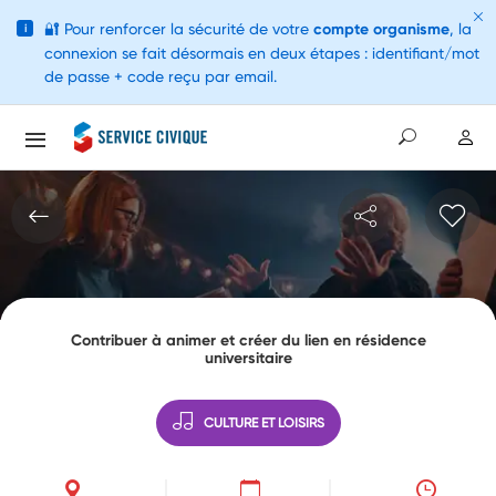
🔐
Pour renforcer la sécurité de votre
compte organisme
, la
i
connexion se fait désormais en deux étapes : identifiant/mot
de passe + code reçu par email.
Contribuer à animer et créer du lien en résidence
universitaire
CULTURE ET LOISIRS