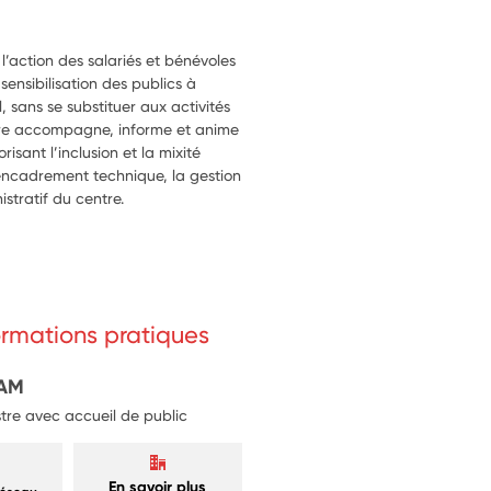
l’action des salariés et bénévoles 
ensibilisation des publics à 
 sans se substituer aux activités 
aire accompagne, informe et anime 
isant l’inclusion et la mixité 
l’encadrement technique, la gestion 
tratif du centre.

tinct et spécifique, dédié au lien 
ouveaux projets ou à la 
ion, apportant un soutien 
t l’impact social de la structure 
formations pratiques
ières des professionnels.
EAM
tre avec accueil de public
En savoir plus