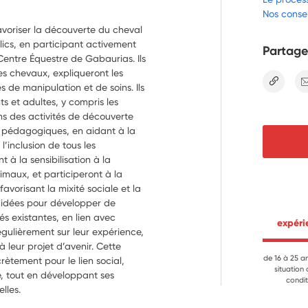
Nos consei
avoriser la découverte du cheval
blics, en participant activement
Partage
Centre Équestre de Gabaurias. Ils
les chevaux, expliqueront les
lien
s de manipulation et de soins. Ils
 et adultes, y compris les
s des activités de découverte
 pédagogiques, en aidant à la
l’inclusion de tous les
t à la sensibilisation à la
imaux, et participeront à la
avorisant la mixité sociale et la
s idées pour développer de
és existantes, en lien avec
 expér
égulièrement sur leur expérience,
à leur projet d’avenir. Cette
de 16 à 25 a
rètement pour le lien social,
situation
té, tout en développant ses
condit
lles.