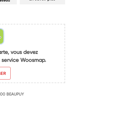
réseau
arte, vous devez
du service Woosmap.
SER
7200 BEAUPUY