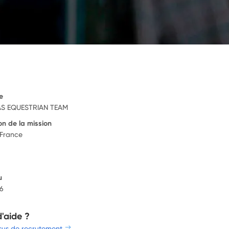
e
S EQUESTRIAN TEAM
on de la mission
 France
u
26
d'aide ?
sus de recrutement