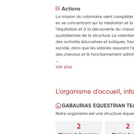
Actions
La mission du volontaire vient compléter 
en se concentrant sur la médiation et la s
l’équitation et à la découverte du cheval,
quotidiennes de la structure. Le volont
des activités éducatives et ludiques, favor
sociale, alors que les salariés assurent 
des chevaux et le fonctionnement adminis
Ainsi, le volontaire agit dans un cadre dis
Voir plus
avec les publics, au développement de n
promotion de l’accessibilité de l’équitat
complémentaire aux salariés et renforçan
L'organisme d'accueil, in
sans jamais remplacer les missions régul
GABAURIAS EQUESTRIAN T
Notre organisme est une structure éques
2
2