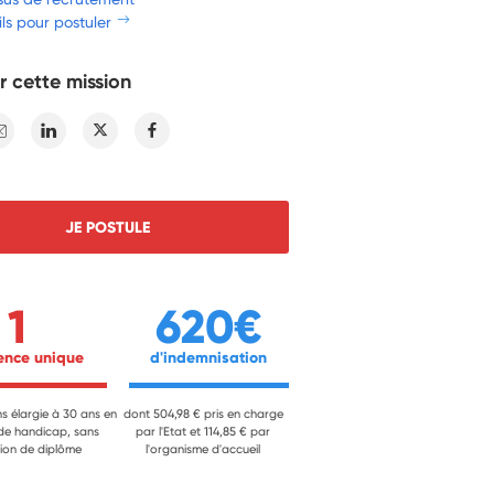
ls pour postuler
r cette mission
E-mail
Linkedin
Twitter
Facebook
JE POSTULE
1
620€
ience unique 
 d'indemnisation 
ns élargie à 30 ans en
dont 504,98 € pris en charge
 de handicap, sans
par l'Etat et 114,85 € par
ion de diplôme
l'organisme d'accueil