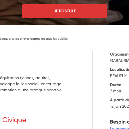
JE POSTULE
découverte du cheval auprès de tous les publics
Organism
GABAURIA
Localisati
BEAUPUY,
’équitation (jeunes, adultes,
veloppe le lien social, encourage
Durée
a promotion d’une pratique sportive
7 mois
À partir d
12 juin 20
e Civique
Besoin 
Le proces