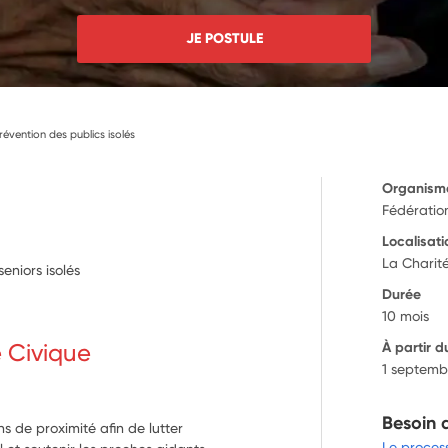
JE POSTULE
révention des publics isolés
Organism
Fédératio
Localisati
La Charité
eniors isolés
Durée
10 mois
e Civique
À partir d
1 septemb
Besoin 
ns de proximité afin de lutter
Le proces