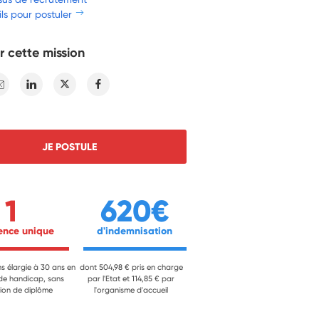
ls pour postuler
r cette mission
E-mail
Linkedin
Twitter
Facebook
JE POSTULE
1
620€
ience unique 
 d'indemnisation 
ns élargie à 30 ans en
dont 504,98 € pris en charge
 de handicap, sans
par l'Etat et 114,85 € par
ion de diplôme
l'organisme d'accueil