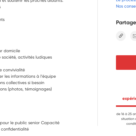
al et soutenir les proches aidants.
Nos consei
s
nts
Partage
lien
ur domicile 
société, activités ludiques 
convivialité 
er les informations à l’équipe 
ns collectives si besoin 
tions (photos, témoignages) 
 expér
de 16 à 25 a
situation
 pour le public senior Capacité
condit
confidentialité