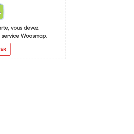
arte, vous devez
du service Woosmap.
SER