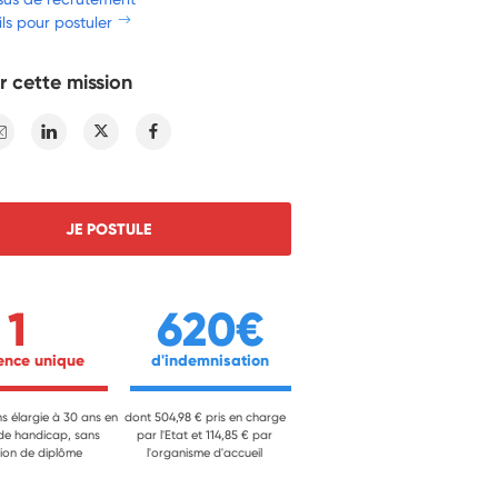
ls pour postuler
r cette mission
E-mail
Linkedin
Twitter
Facebook
JE POSTULE
1
620€
ience unique 
 d'indemnisation 
ns élargie à 30 ans en
dont 504,98 € pris en charge
 de handicap, sans
par l'Etat et 114,85 € par
ion de diplôme
l'organisme d'accueil