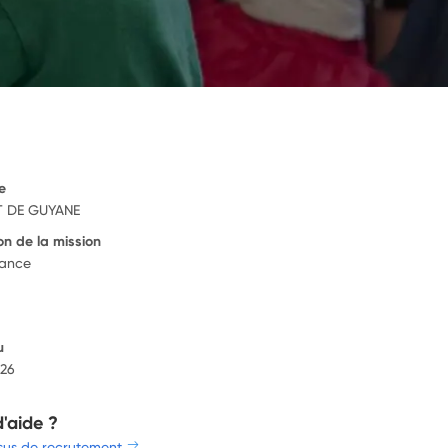
e
 DE GUYANE
on de la mission
rance
u
026
d'aide ?
sus de recrutement