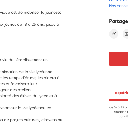
Nos consei
vique est de mobiliser la jeunesse
Partage
ux jeunes de 18 à 25 ans, jusqu'à
lien
 vie de l’établissement en 
’animation de la vie lycéenne.
 les temps d’étude, les aidera à
s et favorisera leur 
autonomie,mettre en place ou accompagner des ateliers 
 expér
arité des élèves du lycée et à
dynamiser la vie lycéenne en 
de 16 à 25 a
situation
condit
n de projets culturels, citoyens ou 