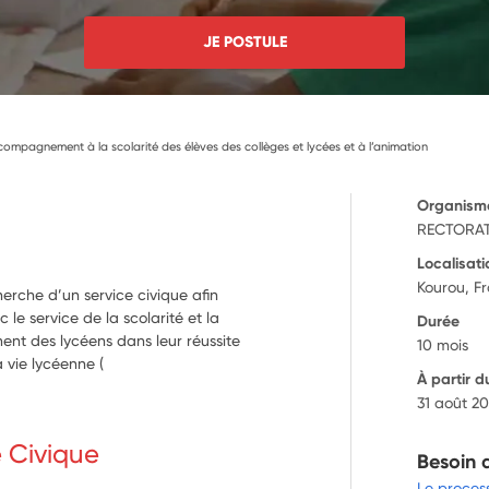
JE POSTULE
compagnement à la scolarité des élèves des collèges et lycées et à l’animation
Organism
RECTORAT
Localisati
Kourou, F
herche d’un service civique afin
c le service de la scolarité et la
Durée
ent des lycéens dans leur réussite
10 mois
a vie lycéenne (
À partir d
31 août 2
e Civique
Besoin 
Le proces