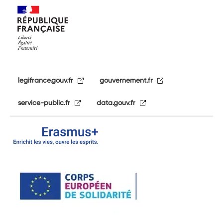
legifrance.gouv.fr
gouvernement.fr
service-public.fr
data.gouv.fr