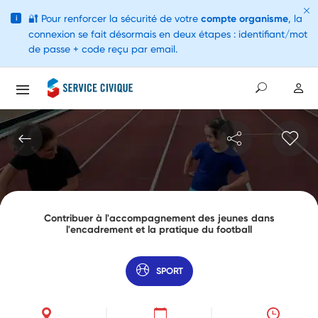
🔐
Pour renforcer la sécurité de votre
compte organisme
, la
i
connexion se fait désormais en deux étapes : identifiant/mot
de passe + code reçu par email.
Contribuer à l'accompagnement des jeunes dans
l'encadrement et la pratique du football
SPORT