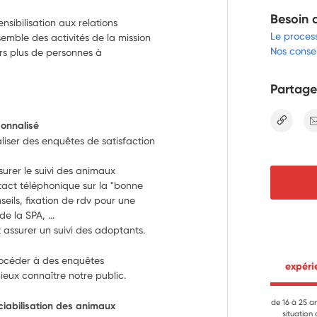
Besoin 
nsibilisation aux relations
Le proces
mble des activités de la mission
Nos consei
ours plus de personnes à
Partage
lien
sonnalisé
aliser des enquêtes de satisfaction 
surer le suivi des animaux 
act téléphonique sur la "bonne 
eils, fixation de rdv pour une 
e la SPA, ...
t assurer un suivi des adoptants.
océder à des enquêtes 
 expér
ieux connaître notre public.
de 16 à 25 a
ociabilisation des animaux 
situation