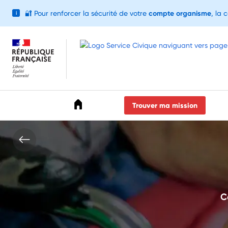
🔐
Pour renforcer la sécurité de votre
compte organisme
, la 
i
Accéder au menu
Accéder au contenu
Accéder au pied de page
Trouver ma mission
C