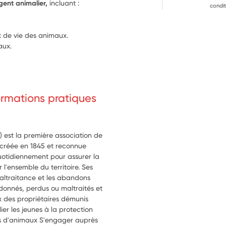
gent animalier,
 incluant :
condit
x de vie des animaux.
aux.
formations pratiques
) est la première association de
é créée en 1845 et reconnue
quotidiennement pour assurer la
l'ensemble du territoire. Ses
 maltraitance et les abandons
donnés, perdus ou maltraités et
x des propriétaires démunis
lier les jeunes à la protection
es d'animaux S'engager auprès