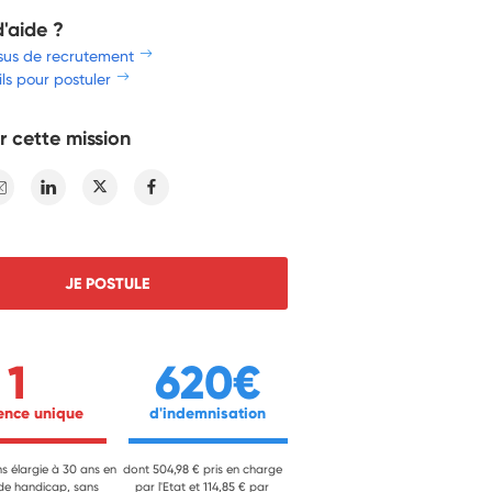
d'aide ?
sus de recrutement
ls pour postuler
r cette mission
E-mail
Linkedin
Twitter
Facebook
JE POSTULE
1
620€
ience unique 
 d'indemnisation 
ns élargie à 30 ans en
dont 504,98 € pris en charge
 de handicap, sans
par l'Etat et 114,85 € par