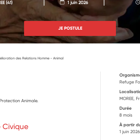
EE
(41)
1 juin 2026
JE POSTULE
mélioration des Relations Homme - Animal
Organism
Refuge Fo
Localisati
MOREE, F
 Protection Animale.
Durée
8 mois
e Civique
À partir d
1 juin 202