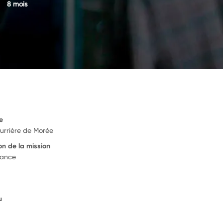
8 mois
e
urrière de Morée
on de la mission
rance
u
6