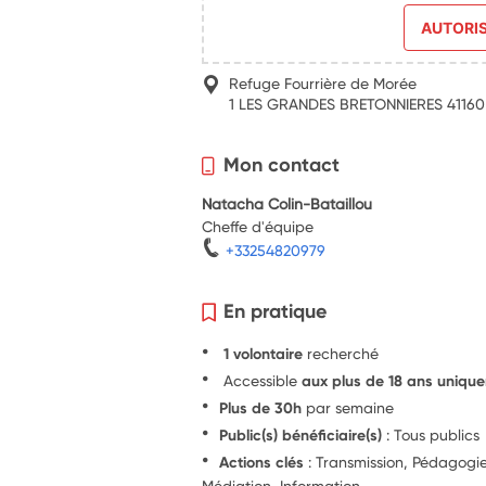
AUTORI
Refuge Fourrière de Morée
1 LES GRANDES BRETONNIERES 4116
Mon contact
Natacha Colin-Bataillou
Cheffe d'équipe
+33254820979
En pratique
1 volontaire
recherché
Accessible
aux plus de 18 ans uniqu
Plus de 30h
par semaine
Public(s) bénéficiaire(s)
: Tous publics
Actions clés
: Transmission, Pédagogie,
Médiation, Information