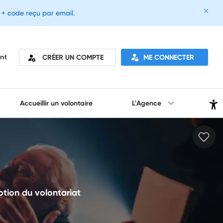
e + code reçu par email.
CRÉER UN COMPTE
ME CONNECTER
nt
Accueillir un volontaire
L'Agence
otion du volontariat