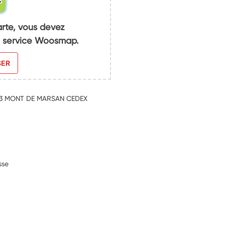
arte, vous devez
du service Woosmap.
SER
N
03 MONT DE MARSAN CEDEX
sse