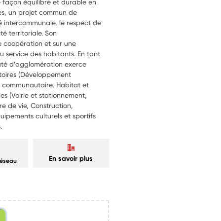
e façon équilibré et durable en
s, un projet commun de
é intercommunale, le respect de
é territoriale. Son
e coopération et sur une
u service des habitants. En tant
auté d’agglomération exerce
atoires (Développement
communautaire, Habitat et
les (Voirie et stationnement,
e de vie, Construction,
ipements culturels et sportifs
.
En savoir plus
réseau