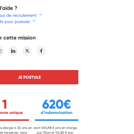
d'aide ?
sus de recrutement
ls pour postuler
r cette mission
E-mail
Linkedin
Twitter
Facebook
JE POSTULE
1
620€
ience unique 
 d'indemnisation 
ns élargie à 30 ans en
dont 504,98 € pris en charge
 de handicap, sans
par l'Etat et 114,85 € par