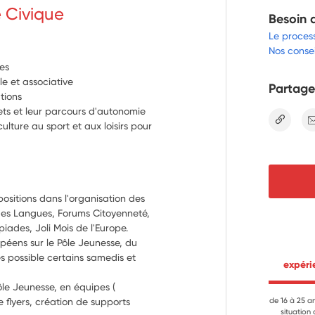
e Civique
Besoin 
Le proces
Nos consei
es
le et associative
Partage
ations
ts et leur parcours d'autonomie
lien
ulture au sport et aux loisirs pour
ositions dans l'organisation des 
es Langues, Forums Citoyenneté, 
ades, Joli Mois de l'Europe. 
péens sur le Pôle Jeunesse, du 
s possible certains samedis et 
 expér
e Jeunesse, en équipes ( 
e flyers, création de supports 
de 16 à 25 a
situation