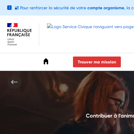
🔐
Pour renforcer la sécurité de votre
compte organisme
, la 
i
Accéder au menu
Accéder au contenu
Accéder au pied de page
Trouver ma mission
Contribuer à l'anim