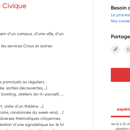
e Civique
Besoin 
Le proces
Nos consei
 sein d’un campus, d’une ville, d’un
Partage
s les services Crous et autres
lien
 ponctuels ou réguliers :
D’accueil et d’information (pots de rentrée, sorties découvertes,...) 
owling, ateliers do-it-yourself, ... 
Culturelles (club de lecture, sortie concert, visite d’un théâtre ...), 
 expér
Sportives (soirées match, sortie à la patinoire, randonnée du week-end, ...) 
 diverses thématiques citoyennes 
éation d’une signalétique sur le tri 
de 16 à 25 a
situation