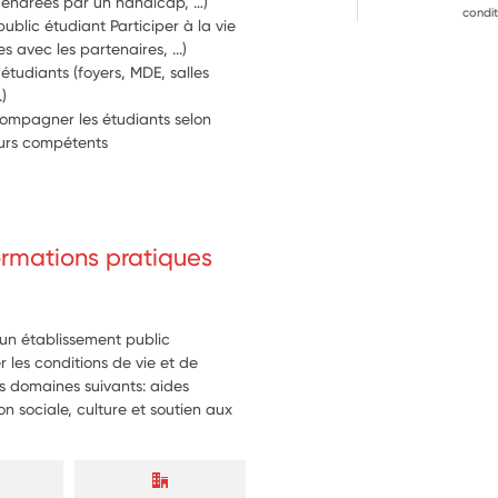
sélectif, sensibilisation aux difficultés engendrées par un handicap, …) 
condit
lic étudiant Participer à la vie 
du campus (festival, instances, rencontres avec les partenaires, ...) 
étudiants (foyers, MDE, salles 
polyvalentes, restaurants universitaires,...) 
compagner les étudiants selon 
teurs compétents
formations pratiques
 un établissement public
er les conditions de vie et de
les domaines suivants: aides
on sociale, culture et soutien aux