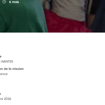
6 mois
e
 NANTES
on de la mission
rance
u
re 2026