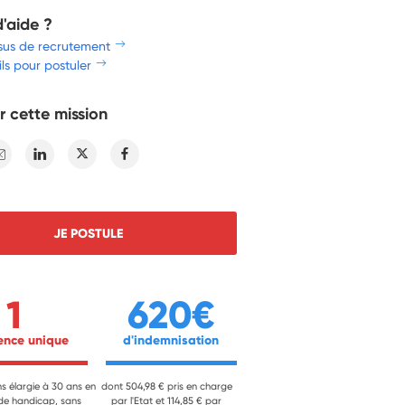
d'aide ?
sus de recrutement
ls pour postuler
r cette mission
E-mail
Linkedin
Twitter
Facebook
JE POSTULE
1
620€
ience unique 
 d'indemnisation 
ns élargie à 30 ans en
dont 504,98 € pris en charge
 de handicap, sans
par l'Etat et 114,85 € par