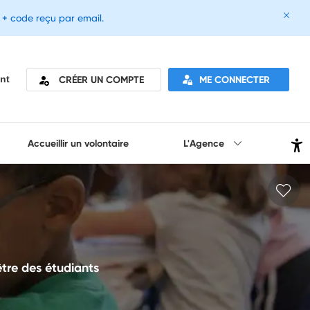
e + code reçu par email.
CRÉER UN COMPTE
ME CONNECTER
nt
Accueillir un volontaire
L'Agence
être des étudiants