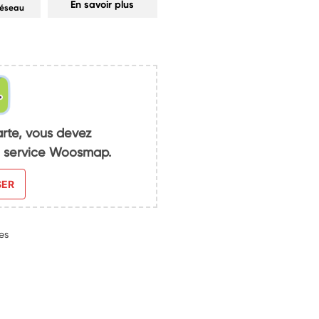
En savoir plus
réseau
arte, vous devez
du service Woosmap.
SER
es