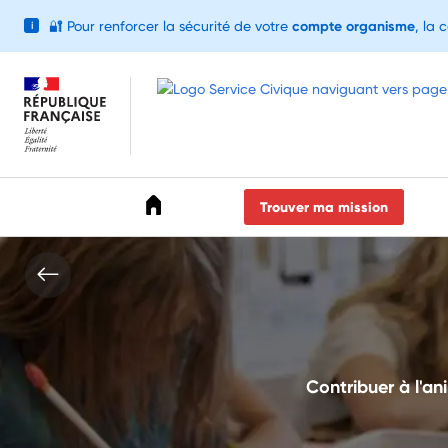
🔐
Pour renforcer la sécurité de votre
compte organisme
, la 
i
Accéder au menu
Accéder au contenu
Accéder au pied de page
Trouver ma mission
Contribuer à l'an