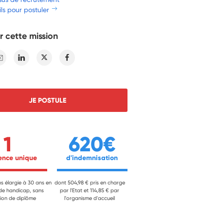
ls pour postuler
r cette mission
E-mail
Linkedin
Twitter
Facebook
JE POSTULE
1
620€
ience unique 
 d'indemnisation 
ns élargie à 30 ans en
dont 504,98 € pris en charge
 de handicap, sans
par l'Etat et 114,85 € par
ion de diplôme
l'organisme d'accueil