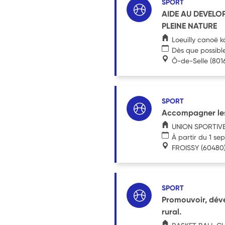
SPORT
AIDE AU DEVELOP
PLEINE NATURE
Loeuilly canoë 
Dès que possibl
Ô-de-Selle
(801
SPORT
Accompagner les 
UNION SPORTIV
À partir du 1 s
FROISSY
(60480
SPORT
Promouvoir, dével
rural.