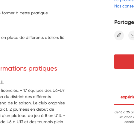
Nos consei
e former à cette pratique
Partage
lien
n place de différents ateliers lié 
formations pratiques
LL
 licenciés, - 17 équipes des U6-U7
 du district des différents
 expér
end de la saison. Le club organise
strict, 2 journées en début de
de 16 à 25 a
si q'un plateau de jeu à 8 en U13, -
situation
 de U6 à U13 et des tournois plein
condit