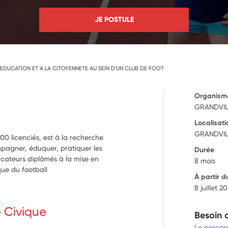
JE POSTULE
'EDUCATION ET A LA CITOYENNETE AU SEIN D'UN CLUB DE FOOT
Organism
GRANDVIL
Localisati
GRANDVIL
400 licenciés, est à la recherche
mpagner, éduquer, pratiquer les
Durée
ucateurs diplômés à la mise en
8 mois
ique du football
À partir d
8 juillet 2
e Civique
Besoin 
Le proces