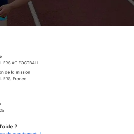
e
LIERS AC FOOTBALL
on de la mission
LIERS, France
u
026
d'aide ?
sus de recrutement