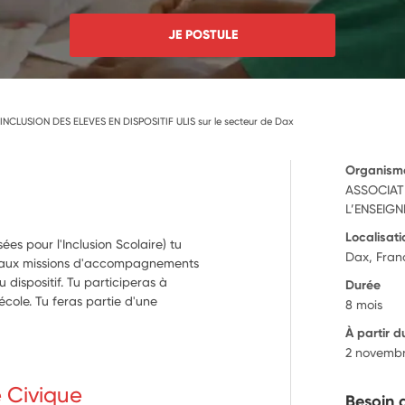
JE POSTULE
INCLUSION DES ELEVES EN DISPOSITIF ULIS sur le secteur de Dax
Organism
ASSOCIAT
L’ENSEIG
Localisati
sées pour l'Inclusion Scolaire) tu
Dax, Fran
et aux missions d'accompagnements
dispositif. Tu participeras à
Durée
'école. Tu feras partie d'une
8 mois
À partir d
2 novemb
e Civique
Besoin 