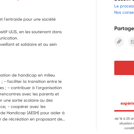
Le proces
Nos consei
et l'entraide pour une société
Partage
ositif ULIS, en les soutenant dans
nication.
lien
eillant et solidaire et au sein
tuation de handicap en milieu 
 - faciliter la transition entre le 
es ; - contribuer à l'organisation 
 rencontres avec les parents et 
 une sortie scolaire ou des 
 expér
ce; - coopérer avec les 
de Handicap (AESH) pour aider à 
r de récréation en proposant des 
de 16 à 25 a
situation
groupes favorisant l’inclusion , et 
condit
-coopérer avec des enseignants 