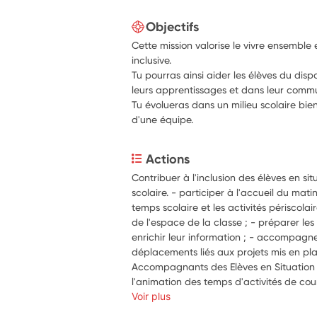
Objectifs
Cette mission valorise le vivre ensemble 
inclusive.
Tu pourras ainsi aider les élèves du disp
leurs apprentissages et dans leur commu
Tu évolueras dans un milieu scolaire bienv
d'une équipe.
Actions
Contribuer à l'inclusion des élèves en si
scolaire. - participer à l'accueil du matin ;
temps scolaire et les activités périscolair
de l'espace de la classe ; - préparer les
enrichir leur information ; - accompagner
déplacements liés aux projets mis en pla
Accompagnants des Elèves en Situation 
l'animation des temps d'activités de cou
activités nouvelles et adaptées en petits 
Voir plus
en assurant des actions de médiation, 