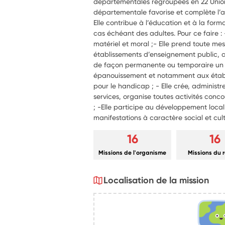
départementales regroupées en 22 Union
départementale favorise et complète l’a
Elle contribue à l’éducation et à la form
cas échéant des adultes. Pour ce faire : 
matériel et moral ; ​- Elle prend toute m
établissements d’enseignement public, au
de façon permanente ou temporaire un ca
épanouissement et notamment aux établi
pour le handicap ; - Elle crée, administr
services, organise toutes activités conco
; -Elle participe au développement local
manifestations à caractère social et cult
16
16
Missions de l'organisme
Missions du 
Localisation de la mission