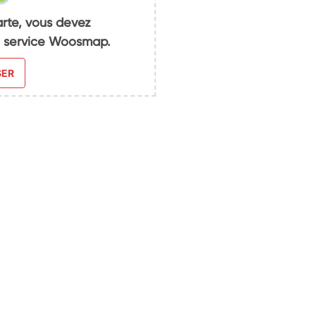
arte, vous devez
du service Woosmap.
SER