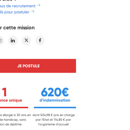
sus de recrutement
ls pour postuler
r cette mission
E-mail
Linkedin
Twitter
Facebook
JE POSTULE
1
620€
ience unique 
 d'indemnisation 
ns élargie à 30 ans en
dont 504,98 € pris en charge
 de handicap, sans
par l'Etat et 114,85 € par
ion de diplôme
l'organisme d'accueil