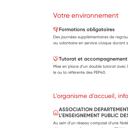
pour développer des activités nouvelles
situation de handicap (qu’ils soient ac
Votre environnement
participer à des activités collectives scien
citoyennes..
Formations obligatoires
Des journées supplémentaires de regro
au volontaire en service civique duran
Tutorat et accompagnement
Mise en place d'un double tutorat avec 
le ou la référente des PEP40.
L'organisme d'accueil, in
ASSOCIATION DEPARTEMENT
L’ENSEIGNEMENT PUBLIC DE
Au sein d'un réseau composé d'une fédér