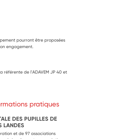
 permettant aux élèves en 
compagnés par un AESH ou non) de 
tifiques, culturelles, sportives et 
upement pourront être proposées
t son engagement.
la référente de l'ADAVEM JP 40 et
formations pratiques
ALE DES PUPILLES DE
S LANDES
ation et de 97 associations