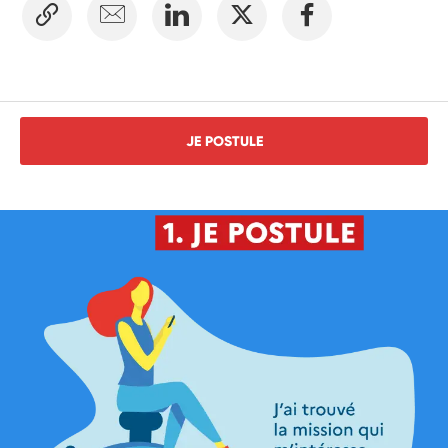
l'animation d'activités ;

- accompagner de manière informelle les futurs étudiants 
dans leurs démarches et leur découverte de l’université ;

- contribuer à la diffusion d’informations accessibles et à la 
création d’un climat de confiance.

Par son positionnement de pair ou de médiateur, le volontaire 
JE POSTULE
favorise une relation plus directe et accessible avec les 
jeunes, ce qui renforce l’impact des actions menées par les 
professionnels, sans se substituer à leur rôle.