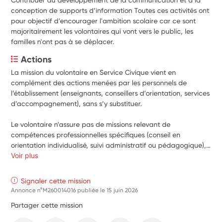
conception de supports d’information Toutes ces activités ont
pour objectif d’encourager l'ambition scolaire car ce sont
majoritairement les volontaires qui vont vers le public, les
familles n'ont pas à se déplacer.
Actions
La mission du volontaire en Service Civique vient en 
complément des actions menées par les personnels de 
l’établissement (enseignants, conseillers d’orientation, services 
d’accompagnement), sans s’y substituer.

Le volontaire n’assure pas de missions relevant de 
compétences professionnelles spécifiques (conseil en 
orientation individualisé, suivi administratif ou pédagogique), 
mais intervient en appui pour :

Voir plus
- faciliter le lien entre lycéens et étudiants en proposant des 
Signaler cette mission
échanges, témoignages et retours d’expérience ;

Annonce n°M260014016 publiée le
15 juin 2026
- participer à l’accueil et à l’information des lycéens lors 
Partager cette mission
d’événements (forums, journées portes ouvertes, interventions 
en lycée) principalement par des témoignages, des échanges 