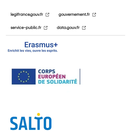
legifrance.gouv.fr
gouvernement.fr
service-public.fr
data.gouv.fr