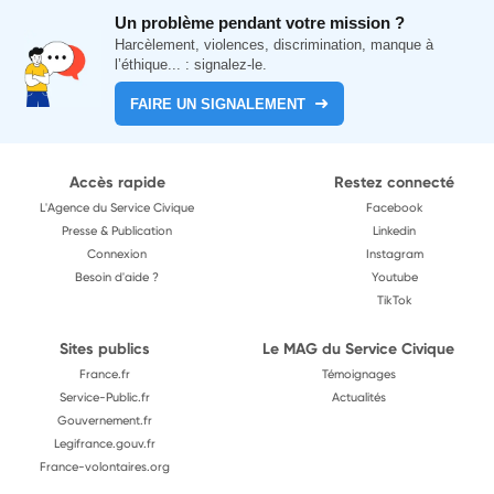
Un problème pendant votre mission ?
Harcèlement, violences, discrimination, manque à
l’éthique... : signalez-le.
FAIRE UN SIGNALEMENT
Accès rapide
Restez connecté
L'Agence du Service Civique
Facebook
Presse & Publication
Linkedin
Connexion
Instagram
Besoin d'aide ?
Youtube
TikTok
Sites publics
Le MAG du Service Civique
France.fr
Témoignages
Service-Public.fr
Actualités
Gouvernement.fr
Legifrance.gouv.fr
France-volontaires.org