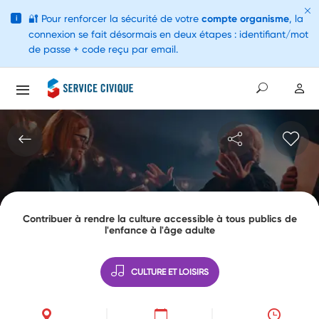
🔐
Pour renforcer la sécurité de votre
compte organisme
, la
i
connexion se fait désormais en deux étapes : identifiant/mot
de passe + code reçu par email.
Contribuer à rendre la culture accessible à tous publics de
l'enfance à l'âge adulte
CULTURE ET LOISIRS