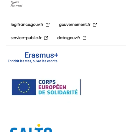
legifrance.gouv.fr
gouvernement.fr
service-public.fr
data.gouv.fr