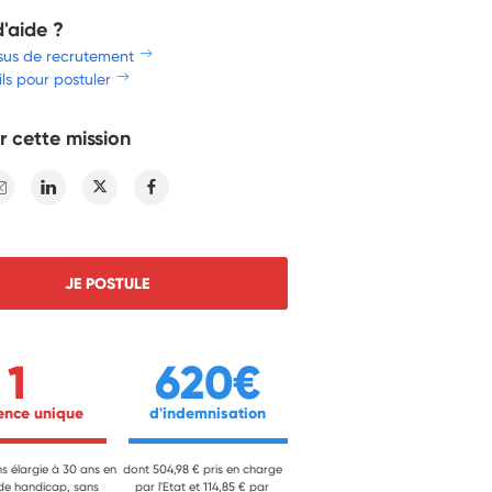
d'aide ?
sus de recrutement
ls pour postuler
r cette mission
E-mail
Linkedin
Twitter
Facebook
JE POSTULE
1
620€
ience unique 
 d'indemnisation 
ns élargie à 30 ans en
dont 504,98 € pris en charge
 de handicap, sans
par l'Etat et 114,85 € par