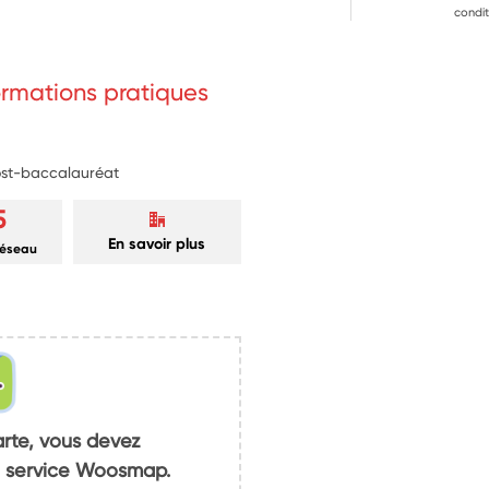
condit
formations pratiques
post-baccalauréat
5
En savoir plus
réseau
arte, vous devez
du service Woosmap.