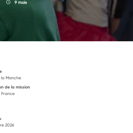
9 mois
e
 la Manche
on de la mission
, France
u
re 2026