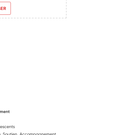
SER
ement
lescents
ie, Soutien, Accompagnement,