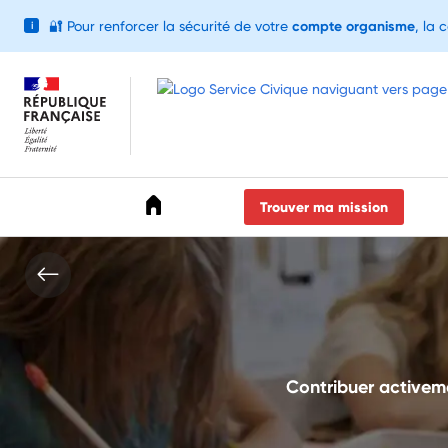
🔐
Pour renforcer la sécurité de votre
compte organisme
, la 
i
Accéder au menu
Accéder au contenu
Accéder au pied de page
Trouver ma mission
Contribuer activemen