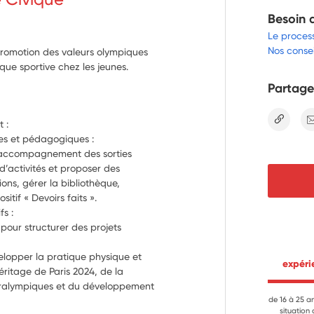
Besoin 
Le proces
Nos consei
promotion des valeurs olympiques
que sportive chez les jeunes.
Partage
lien
 :
ves et pédagogiques :
l’accompagnement des sorties 
d’activités et proposer des 
ons, gérer la bibliothèque, 
itif « Devoirs faits ».
fs :
pour structurer des projets 
elopper la pratique physique et 
 expér
éritage de Paris 2024, de la 
aralympiques et du développement 
de 16 à 25 a
situation