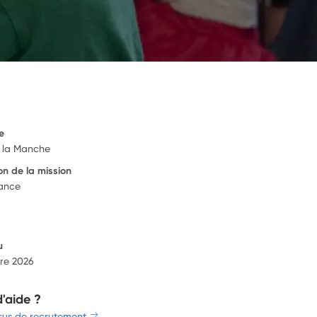
e
 la Manche
on de la mission
rance
u
re 2026
d'aide ?
sus de recrutement