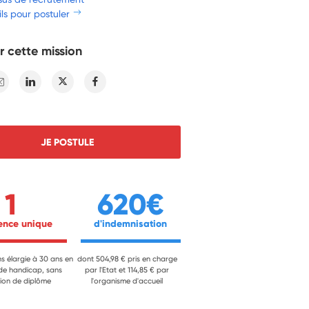
ls pour postuler
r cette mission
E-mail
Linkedin
Twitter
Facebook
JE POSTULE
1
620€
ience unique 
 d'indemnisation 
ns élargie à 30 ans en
dont 504,98 € pris en charge
 de handicap, sans
par l'Etat et 114,85 € par
ion de diplôme
l'organisme d'accueil