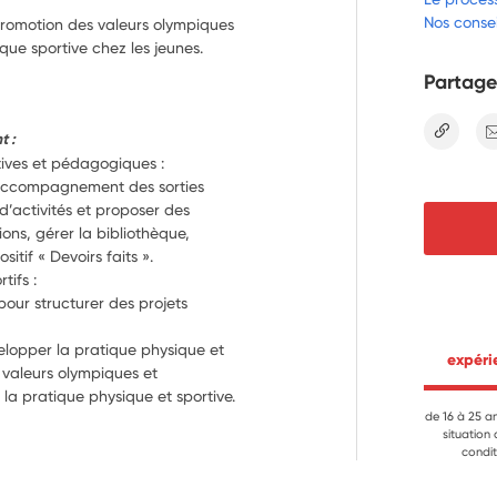
Nos consei
promotion des valeurs olympiques
que sportive chez les jeunes.
Partage
lien
t :
catives et pédagogiques :
l’accompagnement des sorties 
d’activités et proposer des 
ons, gérer la bibliothèque, 
itif « Devoirs faits ».
rtifs :
our structurer des projets 
elopper la pratique physique et 
 expér
 valeurs olympiques et 
a pratique physique et sportive.
de 16 à 25 a
situation
condit