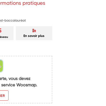
formations pratiques
post-baccalauréat
5
En savoir plus
réseau
arte, vous devez
du service Woosmap.
SER