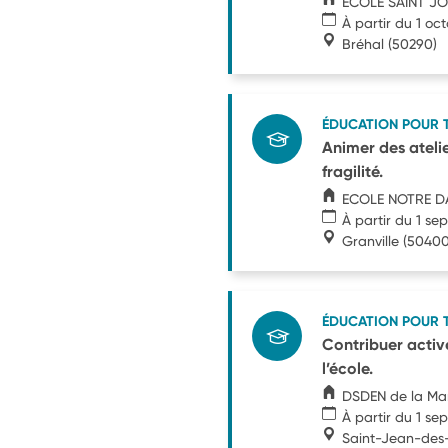
ECOLE SAINT J
À partir du 1 oc
Bréhal
(50290)
ÉDUCATION POUR 
Animer des atelie
fragilité.
ECOLE NOTRE D
À partir du 1 s
Granville
(50400
ÉDUCATION POUR 
Contribuer active
l’école.
DSDEN de la M
À partir du 1 s
Saint-Jean-de