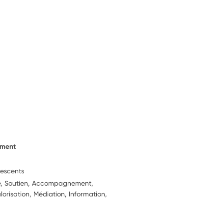
ement
lescents
ie, Soutien, Accompagnement,
alorisation, Médiation, Information,