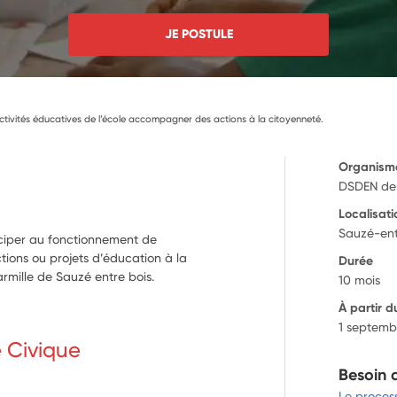
JE POSTULE
ctivités éducatives de l’école accompagner des actions à la citoyenneté.
Organism
DSDEN de
Localisati
Sauzé-ent
iciper au fonctionnement de
tions ou projets d’éducation à la
Durée
rmille de Sauzé entre bois.
10 mois
À partir d
1 septemb
e Civique
Besoin 
Le proces