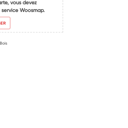
arte, vous devez
du service Woosmap.
SER
Bois