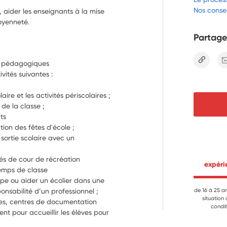
Nos consei
 aider les enseignants à la mise
oyenneté.
Partage
lien
Participation aux activités éducatives et pédagogiques 
Il peut être proposé au volontaire les activités suivantes : 
laire et les activités périscolaires ;
 de la classe ;
ts
tion des fêtes d'école ;
ortie scolaire avec un 
tés de cour de récréation
 expér
- assister les enseignants, pendant les temps de classe 
pe ou aider un écolier dans une 
onsabilité d’un professionnel ;
de 16 à 25 a
situation
ues, centres de documentation 
condit
nt pour accueillir les élèves pour 