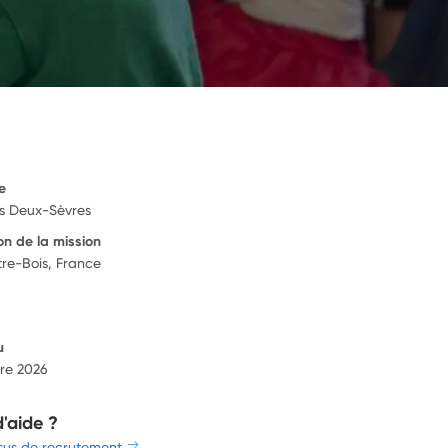
e
s Deux-Sèvres
on de la mission
re-Bois, France
u
re 2026
d'aide ?
sus de recrutement