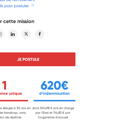
ls pour postuler
r cette mission
E-mail
Linkedin
Twitter
Facebook
JE POSTULE
1
620€
ience unique 
 d'indemnisation 
ns élargie à 30 ans en
dont 504,98 € pris en charge
 de handicap, sans
par l'Etat et 114,85 € par
ion de diplôme
l'organisme d'accueil