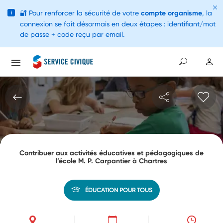
🔐
Pour renforcer la sécurité de votre
compte organisme
, la
i
connexion se fait désormais en deux étapes : identifiant/mot
de passe + code reçu par email.
Contribuer aux activités éducatives et pédagogiques de
l’école M. P. Carpantier à Chartres
ÉDUCATION POUR TOUS