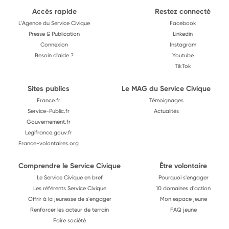
Accès rapide
Restez connecté
L'Agence du Service Civique
Facebook
Presse & Publication
Linkedin
Connexion
Instagram
Besoin d'aide ?
Youtube
TikTok
Sites publics
Le MAG du Service Civique
France.fr
Témoignages
Service-Public.fr
Actualités
Gouvernement.fr
Legifrance.gouv.fr
France-volontaires.org
Comprendre le Service Civique
Être volontaire
Le Service Civique en bref
Pourquoi s'engager
Les référents Service Civique
10 domaines d'action
Offrir à la jeunesse de s'engager
Mon espace jeune
Renforcer les acteur de terrain
FAQ jeune
Faire société