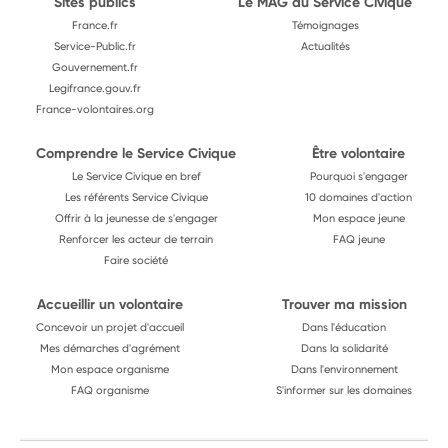
Sites publics
Le MAG du Service Civique
France.fr
Témoignages
Service-Public.fr
Actualités
Gouvernement.fr
Legifrance.gouv.fr
France-volontaires.org
Comprendre le Service Civique
Être volontaire
Le Service Civique en bref
Pourquoi s'engager
Les référents Service Civique
10 domaines d'action
Offrir à la jeunesse de s'engager
Mon espace jeune
Renforcer les acteur de terrain
FAQ jeune
Faire société
Accueillir un volontaire
Trouver ma mission
Concevoir un projet d'accueil
Dans l'éducation
Mes démarches d'agrément
Dans la solidarité
Mon espace organisme
Dans l'environnement
FAQ organisme
S'informer sur les domaines