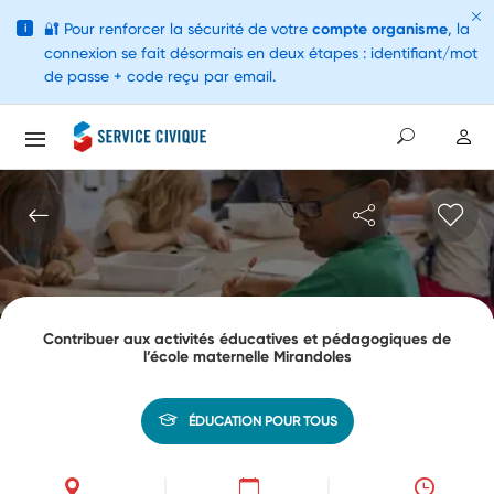
🔐
Pour renforcer la sécurité de votre
compte organisme
, la
i
connexion se fait désormais en deux étapes : identifiant/mot
de passe + code reçu par email.
Contribuer aux activités éducatives et pédagogiques de
l’école maternelle Mirandoles
ÉDUCATION POUR TOUS