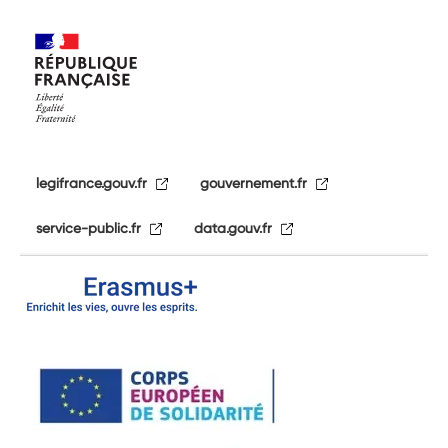
legifrance.gouv.fr
gouvernement.fr
service-public.fr
data.gouv.fr